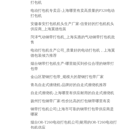
打包机
电动打包机专卖店-上海哪里有卖高质量的P328电动
打包机
安徽泰安打包机机头生产厂家-信誉好的打包机机头
供应商_上海翼德包装
菏泽气动钢带打包机_上海实惠的气动钢带打包机批
售
电动打包机生产公司_质量好的电动打包机，上海翼
德包装倾力推荐
烟台钢带打包机生产-哪里能买到价位合理的钢带打
包带
金山区塑钢打包带_规模大的塑钢打包带厂家
青岛自走式缠绕机-品牌好的自走式缠绕机推荐
自走式缠绕机-上海哪里有供应耐用的自走式缠绕机
扬州打包钢带厂家-性价比高的打包钢带哪里有卖
钢带打包机公司|上海市可靠的钢带打包带供应商是
哪家
烟台OR-T260电动打包机公司|耐用的OR-T260电动打
包机供应