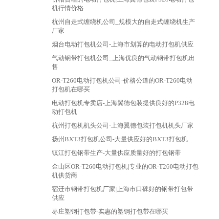
机行情价格
杭州自走式缠绕机公司_规模大的自走式缠绕机生产
厂家
烟台电动打包机公司-上海市划算的电动打包机供应
气动钢带打包机公司_上海优良的气动钢带打包机出
售
OR-T260电动打包机公司-价格公道的OR-T260电动
打包机在哪买
电动打包机专卖店-上海翼德包装提供良好的P328电
动打包机
杭州打包机机头公司-上海翼德包装打包机机头厂家
扬州BXT3打包机公司-大量供应好的BXT3打包机
镇江打包钢带生产-大量供应质量好的打包钢带
金山区OR-T260电动打包机|专业的OR-T260电动打包
机供货商
宿迁市钢带打包机厂家|上海市口碑好的钢带打包带
供应
枣庄塑钢打包带-实惠的塑钢打包带在哪买