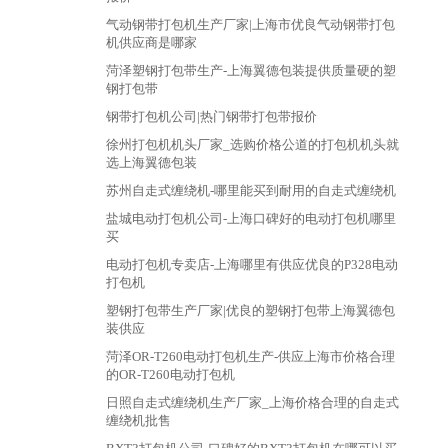
气动钢带打包机生产厂家|上海市优良气动钢带打包
机供应商是哪家
菏泽塑钢打包带生产-上海翼德包装提供质量硬的塑
钢打包带
钢带打包机公司|热门钢带打包带报价
徐州打包机机头厂家_选购价格公道的打包机机头就
选上海翼德包装
苏州自走式缠绕机-哪里能买到耐用的自走式缠绕机
盐城电动打包机公司-上海口碑好的电动打包机哪里
买
电动打包机专卖店-上海哪里有供应优良的P328电动
打包机
塑钢打包带生产厂家|优良的塑钢打包带上海翼德包
装供应
菏泽OR-T260电动打包机生产-供应上海市价格合理
的OR-T260电动打包机
日照自走式缠绕机生产厂家_上海价格合理的自走式
缠绕机批售