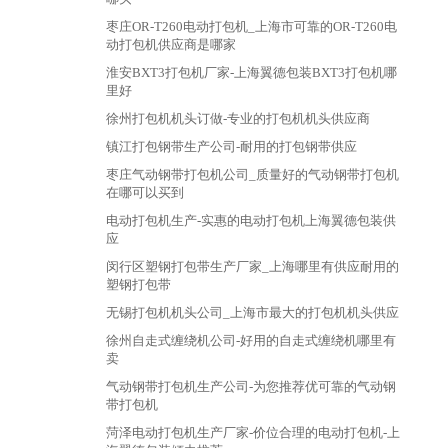
枣庄OR-T260电动打包机_上海市可靠的OR-T260电
动打包机供应商是哪家
淮安BXT3打包机厂家-上海翼德包装BXT3打包机哪
里好
徐州打包机机头订做-专业的打包机机头供应商
镇江打包钢带生产公司-耐用的打包钢带供应
枣庄气动钢带打包机公司_质量好的气动钢带打包机
在哪可以买到
电动打包机生产-实惠的电动打包机上海翼德包装供
应
闵行区塑钢打包带生产厂家_上海哪里有供应耐用的
塑钢打包带
无锡打包机机头公司_上海市最大的打包机机头供应
徐州自走式缠绕机公司-好用的自走式缠绕机哪里有
卖
气动钢带打包机生产公司-为您推荐优可靠的气动钢
带打包机
菏泽电动打包机生产厂家-价位合理的电动打包机-上