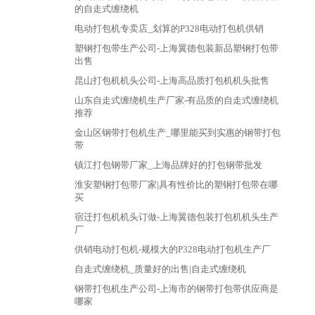
的自走式缠绕机
电动打包机专卖店_划算的P328电动打包机供销
塑钢打包带生产公司-上海翼德包装新品塑钢打包带
出售
昆山打包机机头公司-上海高品质打包机机头批售
山东自走式缠绕机生产厂家-有品质的自走式缠绕机
推荐
金山区钢带打包机生产_哪里能买到实惠的钢带打包
带
镇江打包钢带厂家_上海品牌好的打包钢带批发
淮安塑钢打包带厂家|具有性价比的塑钢打包带在哪
买
宿迁打包机机头订做-上海翼德包装打包机机头生产
厂
供销电动打包机-规模大的P328电动打包机生产厂
自走式缠绕机_质量好的出售|自走式缠绕机
钢带打包机生产公司-上海市的钢带打包带供应商是
哪家