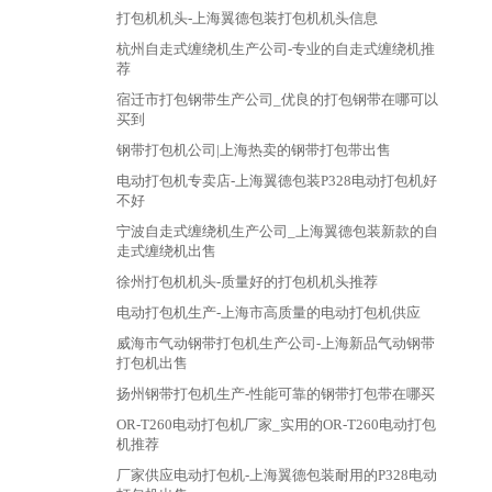
打包机机头-上海翼德包装打包机机头信息
杭州自走式缠绕机生产公司-专业的自走式缠绕机推
荐
宿迁市打包钢带生产公司_优良的打包钢带在哪可以
买到
钢带打包机公司|上海热卖的钢带打包带出售
电动打包机专卖店-上海翼德包装P328电动打包机好
不好
宁波自走式缠绕机生产公司_上海翼德包装新款的自
走式缠绕机出售
徐州打包机机头-质量好的打包机机头推荐
电动打包机生产-上海市高质量的电动打包机供应
威海市气动钢带打包机生产公司-上海新品气动钢带
打包机出售
扬州钢带打包机生产-性能可靠的钢带打包带在哪买
OR-T260电动打包机厂家_实用的OR-T260电动打包
机推荐
厂家供应电动打包机-上海翼德包装耐用的P328电动