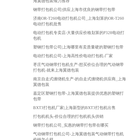
海翼德包装倾力推荐
钢带打包机公司|供应上海市优良的钢带打包带
济南OR-T260电动打包机公司_上海划算的OR-T260
电动打包机批售
电动打包机专卖店-大量供应价格划算的P328电动打
包机
塑钢打包带公司|上海哪里有卖质量硬的塑钢打包带
电动打包机公司-上海高性价电动打包机-厂家
枣庄气动钢带打包机生产-想买价位合理的气动钢带
打包机-就来上海翼德包装
南京自走式缠绕机生产-的自走式缠绕机供应商_上海
翼德包装
嘉定区塑钢打包带-上海翼德包装提供优惠的塑钢打
包带
BXT3打包机厂家|上海新型的BXT3打包机出售
打包机机头-价位合理的打包机机头供销
钢带打包机公司_实惠的钢带打包带在哪买
气动钢带打包机公司-上海翼德包装气动钢带打包机
价钱怎么样