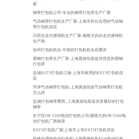
家
钢带打包机公司-专业的钢带打包带生产厂家
气动钢带打包机生产厂家-上海市价位合理的气动钢
带打包机供应
日照自走式缠绕机生产厂家-规模大的自走式缠绕机
生产商
徐州打包机机头-不错的打包机机头在哪买
塑钢打包带生产厂家-上海翼德包装提供优良的塑钢
打包带
盐城BXT3打包机订做-上海市耐用的BXT3打包机供
应
菏泽气动钢带打包机-上海翼德包装气动钢带打包机
怎么样
盐城打包钢带费用_上海翼德包装提供质量好的打包
钢带
长宁区OR-T260电动打包机公司|规模大的OR-T260电
动打包机厂商推荐
BXT3打包机厂家|上海市上等BXT3打包机供应
价格合理的电动打包机|上海翼德包装P328电动打包