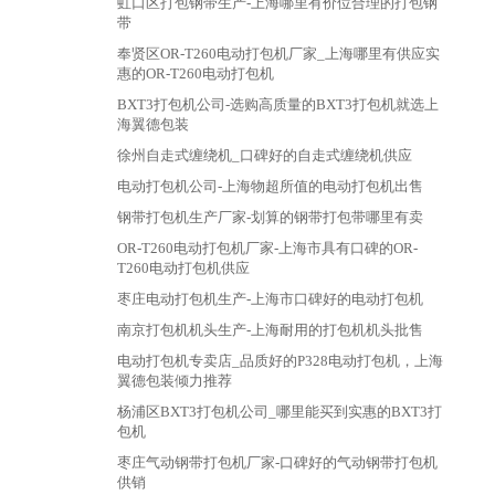
虹口区打包钢带生产-上海哪里有价位合理的打包钢
带
奉贤区OR-T260电动打包机厂家_上海哪里有供应实
惠的OR-T260电动打包机
BXT3打包机公司-选购高质量的BXT3打包机就选上
海翼德包装
徐州自走式缠绕机_口碑好的自走式缠绕机供应
电动打包机公司-上海物超所值的电动打包机出售
钢带打包机生产厂家-划算的钢带打包带哪里有卖
OR-T260电动打包机厂家-上海市具有口碑的OR-
T260电动打包机供应
枣庄电动打包机生产-上海市口碑好的电动打包机
南京打包机机头生产-上海耐用的打包机机头批售
电动打包机专卖店_品质好的P328电动打包机，上海
翼德包装倾力推荐
杨浦区BXT3打包机公司_哪里能买到实惠的BXT3打
包机
枣庄气动钢带打包机厂家-口碑好的气动钢带打包机
供销