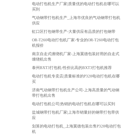
电动打包机生产厂家|质量优的电动打包机在哪可以
买到
气动钢带打包机生产_上海市优良的气动钢带打包机
供应
虹口区打包钢带生产-大量供应有品质的打包钢带
OR-T260电动打包机厂家-专业的OR-T260电动打包
机报价
南京自走式缠绕机厂家-上海翼德包装好用的自走式
缠绕机出售
泰州BXT3打包机-性价比高的BXT3打包机推荐
电动打包机专卖店|质量标准的P328电动打包机在哪
买
济南气动钢带打包机生产公司-上海高质量的气动钢
带打包机出售
电动打包机公司|热销的电动打包机在哪可以买到
盐城钢带打包机厂家|上海市销量好的钢带打包带供
应
划算的电动打包机_上海翼德包装出售P328电动打包
机