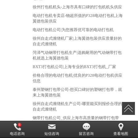
徐州打包机机头-上海市具有口碑的打包机机头供应
电动打包机专卖店-物超所值的P328电动打包机上海
翼德包装供应
电动打包机公司|为您推荐优可靠的电动打包机
徐州自走式缠绕机厂家|上海翼德包装供应质量好的
自走式缠绕机
菏泽气动钢带打包机生产|选购耐用的气动钢带打包
机就选上海翼德包装
BXT3打包机公司|上海专业的BXT3打包机_厂家
价格合理的电动打包机|优良的P328电动打包机供应
信息
泰州塑钢打包带公司-想买口碑好的塑钢打包带，就
来上海翼德包装
徐州自走式缠绕机生产公司-哪里能买到报价合理的
自走式缠绕机
钢带打包机公司_供应上海市高质量的钢带打包带
气动钢带打包机厂家|大量供应价格划算的气动钢带
打包机
电话咨询
短信咨询
留言咨询
查看地图