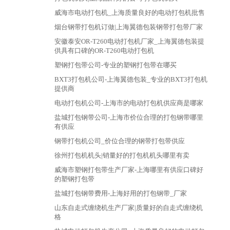
威海市电动打包机_上海质量良好的电动打包机批售
烟台钢带打包机订做|上海翼德包装钢带打包带厂家
安徽泰安OR-T260电动打包机厂家_上海翼德包装提
供具有口碑的OR-T260电动打包机
塑钢打包带公司-专业的塑钢打包带在哪买
BXT3打包机公司-上海翼德包装_专业的BXT3打包机
提供商
电动打包机公司-上海市的电动打包机供应商是哪家
盐城打包钢带公司-上海市价位合理的打包钢带哪里
有供应
钢带打包机公司_价位合理的钢带打包带供应
徐州打包机机头|销量好的打包机机头哪里有卖
威海市塑钢打包带生产厂家-上海哪里有供应口碑好
的塑钢打包带
盐城打包钢带费用-上海好用的打包钢带_厂家
山东自走式缠绕机生产厂家|质量好的自走式缠绕机
格