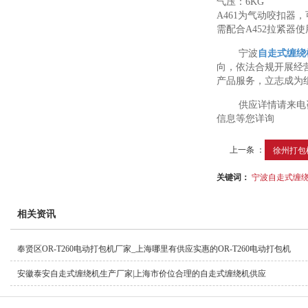
气压：6KG
A461为气动咬扣
需配合A452拉紧器使
宁波
自走式缠绕
向，依法合规开展经
产品服务，立志成为组
供应详情请来电
信息等您详询
上一条 ：
徐州打包机
关键词：
宁波自走式缠
相关资讯
奉贤区OR-T260电动打包机厂家_上海哪里有供应实惠的OR-T260电动打包机
安徽泰安自走式缠绕机生产厂家|上海市价位合理的自走式缠绕机供应