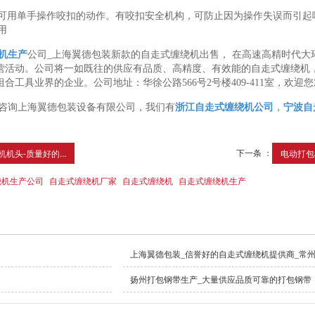
器，可用单手操作咬扣的动作。有咬扣安全机构，可防止因为操作失误而引起
用
机生产
公司_上海翼德包装新款的自走式缠绕机出售， 在高速高精时代
营活动。公司将一如既往的供应有品质、高精度、有效能的自走式缠绕机
合工具业界的企业。公司地址：华徐公路566号2号楼409-411室，欢
咨询上海翼德包装设备有限公司，我们有
浙江自走式缠绕机公司
，
宁波自
下一条 ：
机头-质量好的...
电动打包机
绕机生产公司
自走式缠绕机厂家
自走式缠绕机
自走式缠绕机生产
上海翼德包装_信誉好的自走式缠绕机提供商_常
扬州打包钢带生产_大量供应品质可靠的打包钢带