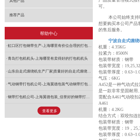
产品质量管理模式推
其他产品
可。
推荐产品
本公司始终支持
想要购买本公司产品
的售后服务。
帮助中心
宁波自走式缠绕
虹口区打包钢带生产-上海哪里有价位合理的打包钢带
机重：4.35KG
拉紧力：8500N
青岛打包机机头-上海哪里有卖得好的打包机机头
包装带材质：钢带
包装带宽度：19,25,3
山东自走式缠绕机生产厂家|质量好的自走式缠绕机格
包装带厚度：0.63~1.
气压：6KG
气动钢带打包机公司-上海翼德包装气动钢带打包机价钱怎么样
A452是一种气动式
是一款非常坚固耐用
钢带打包机公司-上海翼德包装_信誉好的钢带打包带提供商
需配合A461气动咬
A461
机重：4.2KG
查看更多
结合方式：双咬扣连
包装带材质：钢带
包装带宽度：19，25,
包装带厚度：0.63~1.