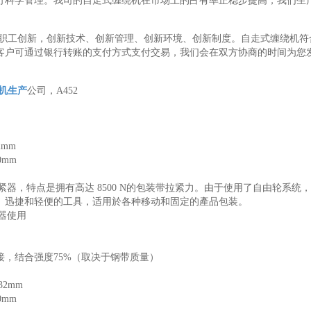
行科学管理。我司的自走式缠绕机在市场上的占有率正稳步提高，我们生
职工创新，创新技术、创新管理、创新环境、创新制度。自走式缠绕机符
客户可通过银行转账的支付方式支付交易，我们会在双方协商的时间为您
机生产
公司，A452
2mm
0mm
拉紧器，特点是拥有高达 8500 N的包装带拉紧力。由于使用了自由轮系统
、迅捷和轻便的工具，适用於各种移动和固定的產品包装。
扣器使用
接，结合强度75%（取决于钢带质量）
32mm
0mm