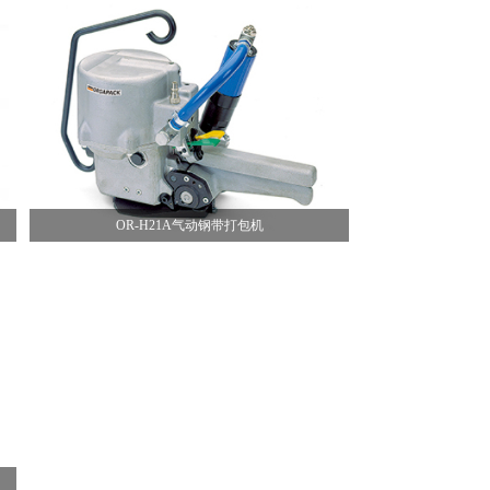
OR-H21A气动钢带打包机