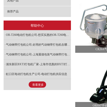
其他产品
推荐产品
帮助中心
OR-T260电动打包机公司-想买实惠的OR-T260电动打包机-就来上海翼德包装
气动钢带打包机公司-好用的气动钢带打包机在哪可以买到
CR26
气动钢带打包机公司-上海翼德包装气动钢带打包机价钱怎么样
浦东新区BXT3打包机厂家-上海市优惠的BXT3打包机哪里有供应
虹口区电动打包机生产公司-电动打包机供应信息
查看更多
ORH47