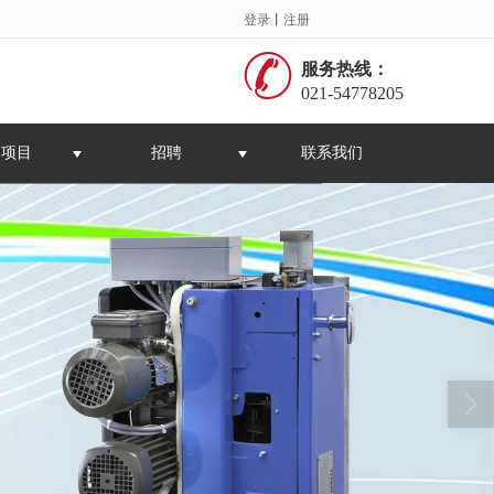
登录
丨
注册
服务热线：
021-54778205
务项目
招聘
联系我们