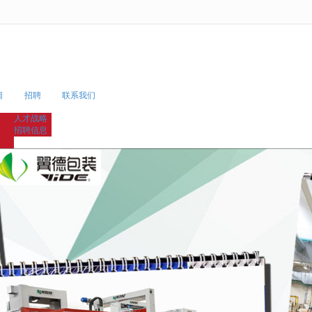
无法获得最佳浏览体验，推荐下载安装谷歌浏览器！
目
招聘
联系我们
人才战略
招聘信息