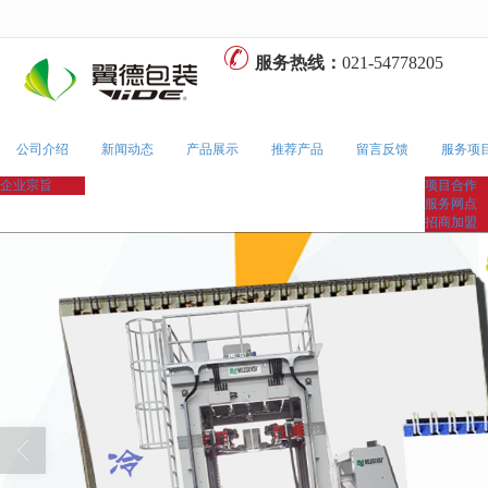
很遗憾，因您的浏览器版本过低导致
服务热线：
021-54778205
公司介绍
新闻动态
产品展示
推荐产品
留言反馈
服务项
企业宗旨
项目合作
服务网点
招商加盟