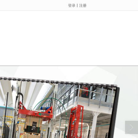
登录
丨
注册