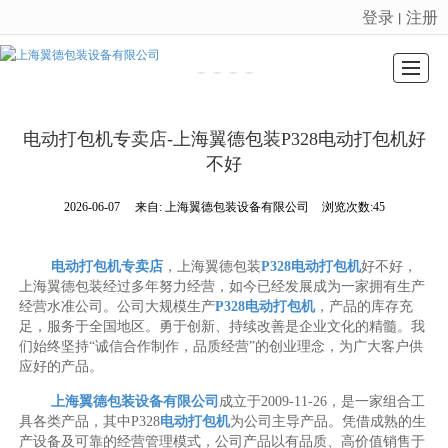
登录
注册
丨
很遗憾，因您的浏览器版本过低导致无法获得最佳浏览体验，推荐下载安装谷歌浏览器！
公司介绍
新闻动态
产品展示
推荐产品
留言反馈
服务项目
招聘
联系我们
电动打包机专卖店-上海翼德包装P328电动打包机好
不好
2026-06-07
来自:
上海翼德包装设备有限公司
浏览次数:45
电动打包机专卖店
，上海翼德包装
P328电动打包机
好不好，
上海翼德包装经过多年努力经营，如今已经发展成为一家拥有生产
经营水准公司。公司大规模生产
P328电动打包机
，产品的库存充
足，服务于全国地区。勇于创新、持续改善是企业文化的精髓。我
们始终坚持“诚信合作制作，品质经营”的创业理念，为广大客户供
应好的产品。
上海翼德包装设备有限公司
成立于2009-11-26，是一家组合工
具各类产品，其中P328
电动打包机
为公司主导产品。凭借成熟的生
产设备及可靠的经营管理模式，公司产品以有品质、高价值销售于