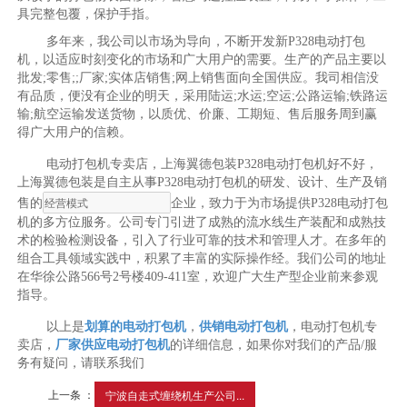
具完整包覆，保护手指。
多年来，我公司以市场为导向，不断开发新P328电动打包
机，以适应时刻变化的市场和广大用户的需要。生产的产品主要以
批发;零售;;厂家;实体店销售;网上销售面向全国供应。我司相信没
有品质，便没有企业的明天，采用陆运;水运;空运;公路运输;铁路运
输;航空运输发送货物，以质优、价廉、工期短、售后服务周到赢
得广大用户的信赖。
电动打包机专卖店，上海翼德包装P328电动打包机好不好，
上海翼德包装是自主从事P328电动打包机的研发、设计、生产及销
售的
企业，致力于为市场提供P328电动打包
机的多方位服务。公司专门引进了成熟的流水线生产装配和成熟技
术的检验检测设备，引入了行业可靠的技术和管理人才。在多年的
组合工具领域实践中，积累了丰富的实际操作经。我们公司的地址
在华徐公路566号2号楼409-411室，欢迎广大生产型企业前来参观
指导。
以上是
划算的电动打包机
，
供销电动打包机
，电动打包机专
卖店，
厂家供应电动打包机
的详细信息，如果你对我们的产品/服
务有疑问，请联系我们
上一条 ：
宁波自走式缠绕机生产公司...