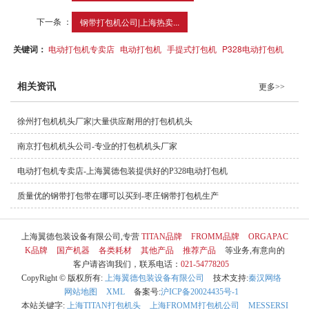
下一条 ：
钢带打包机公司|上海热卖...
关键词：
电动打包机专卖店
电动打包机
手提式打包机
P328电动打包机
相关资讯
更多>>
徐州打包机机头厂家|大量供应耐用的打包机机头
南京打包机机头公司-专业的打包机机头厂家
电动打包机专卖店-上海翼德包装提供好的P328电动打包机
质量优的钢带打包带在哪可以买到-枣庄钢带打包机生产
上海翼德包装设备有限公司,专营
TITAN品牌
FROMM品牌
ORGAPAC
K品牌
国产机器
各类耗材
其他产品
推荐产品
等业务,有意向的
客户请咨询我们，联系电话：
021-54778205
CopyRight © 版权所有:
上海翼德包装设备有限公司
技术支持:
秦汉网络
网站地图
XML
备案号:
沪ICP备20024435号-1
本站关键字:
上海TITAN打包机头
上海FROMM打包机公司
MESSERSI