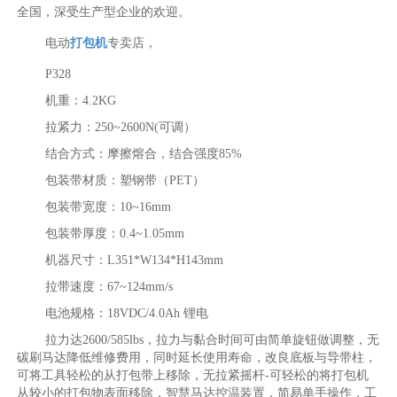
全国，深受生产型企业的欢迎。
电动
打包机
专卖店，
P328
机重：4.2KG
拉紧力：250~2600N(可调）
结合方式：摩擦熔合，结合强度85%
包装带材质：塑钢带（PET）
包装带宽度：10~16mm
包装带厚度：0.4~1.05mm
机器尺寸：L351*W134*H143mm
拉带速度：67~124mm/s
电池规格：18VDC/4.0Ah 锂电
拉力达2600/585lbs，拉力与黏合时间可由简单旋钮做调整，无
碳刷马达降低维修费用，同时延长使用寿命，改良底板与导带柱，
可将工具轻松的从打包带上移除，无拉紧摇杆-可轻松的将打包机
从较小的打包物表面移除，智慧马达控温装置，简易单手操作，工