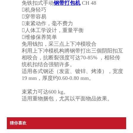
免铁扣式手动
钢带打包机
CH 48
机身轻巧
穿带容易
束紧动作，毫不费力
人体工学设计，重量平衡
维修保养简单
免用钱扣，采三点上下冲模咬合
利用上下冲模机构將钢带打出三個阴阳扣互
相咬合，抗断裂强度可达70-85% ，相轻传
统机扣结合强韧许多。
适用各式钢还（发蓝、镀锌、烤漆），宽度
19 mm，厚度约0.60-0.80 mm。
束紧力可达600 kg。
适用重物捆包，尤其以平面物品效果。
猜你喜欢