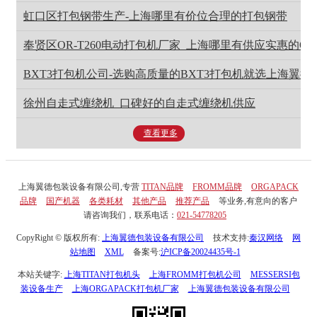
虹口区打包钢带生产-上海哪里有价位合理的打包钢带
奉贤区OR-T260电动打包机厂家_上海哪里有供应实惠的OR-
BXT3打包机公司-选购高质量的BXT3打包机就选上海翼德
徐州自走式缠绕机_口碑好的自走式缠绕机供应
查看更多
上海翼德包装设备有限公司,专营
TITAN品牌
FROMM品牌
ORGAPACK
品牌
国产机器
各类耗材
其他产品
推荐产品
等业务,有意向的客户
请咨询我们，联系电话：
021-54778205
CopyRight © 版权所有:
上海翼德包装设备有限公司
技术支持:
秦汉网络
网
站地图
XML
备案号:
沪ICP备20024435号-1
本站关键字:
上海TITAN打包机头
上海FROMM打包机公司
MESSERSI包
装设备生产
上海ORGAPACK打包机厂家
上海翼德包装设备有限公司