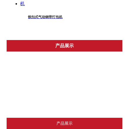
铁扣式气动钢带打包机
产品展示
TITAN品牌
FROMM品牌
ORGAPACK品牌
国产机器
各类耗材
其他产品
推荐产品
产品展示