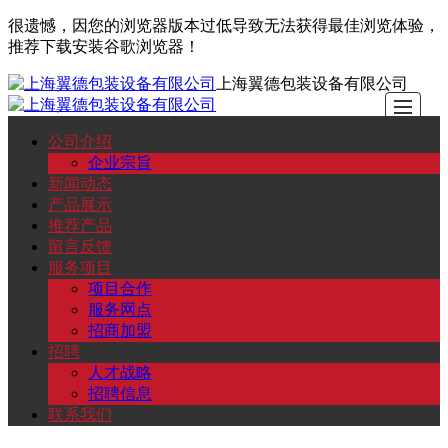
很遗憾，因您的浏览器版本过低导致无法获得最佳浏览体验，
推荐下载安装谷歌浏览器！
上海翼德包装设备有限公司
公司介绍
公
新
产
推
留
服
招
联
企业宗旨
新闻动态
司
闻
品
荐
言
务
聘
系
产品展示
推荐产品
留言反馈
介
动
展
产
反
项
我
服务项目
项目合作
绍
态
示
品
馈
目
们
服务网点
招商加盟
招聘
人才战略
招聘信息
联系我们