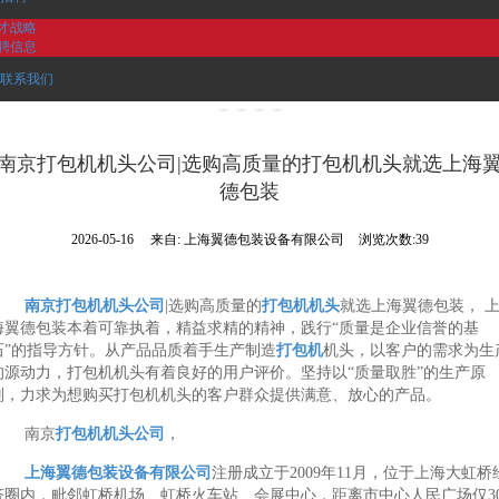
才战略
聘信息
联系我们
南京打包机机头公司|选购高质量的打包机机头就选上海
德包装
2026-05-16
来自:
上海翼德包装设备有限公司
浏览次数:39
南京打包机机头公司
|选购高质量的
打包机机头
就选上海翼德包装， 
海翼德包装本着可靠执着，精益求精的精神，践行“质量是企业信誉的基
石”的指导方针。从产品品质着手生产制造
打包机
机头，以客户的需求为生
的源动力，打包机机头有着良好的用户评价。坚持以“质量取胜”的生产原
则，力求为想购买打包机机头的客户群众提供满意、放心的产品。
南京
打包机机头公司
，
上海翼德包装设备有限公司
注册成立于2009年11月，位于上海大虹桥
济圈内，毗邻虹桥机场、虹桥火车站、会展中心，距离市中心人民广场仅3