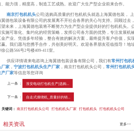
短、能力强，精度高，制造工艺成熟。欢迎广大生产型企业前来合作。
南京打包机机头
公司|选购高质量的打包机机头就选上海翼德包装， 
海翼德包装设备有限公司的发展离不开社会各界的关心与支持。回顾过去
展望未来，上海翼德包装将不断努力为生产型企业提供好的打包机机头。
司实施可靠化、集约化的经营策略，发挥公司各方面的优势，专注发展机
五金产业。凭借多年经验，整合有效的解决方案，最终提升客户价值，实
双赢。我们愿与您携手合作，共创美好明天。欢迎各界朋友莅临指导！地
徐公路566号2号楼409-411室。
供应详情请来电咨询上海翼德包装设备有限公司，我们有
常州打包机
头厂家
，
宁波打包机机头生产厂家
，南京打包机机头公司，
常州打包机机
生产厂家
等信息等您详询
上一条 ：
淮安电动打包机生产|选购...
下一条 ：
自走式缠绕机_质量好的销...
关键词：
南京打包机机头公司
打包机机头厂家
打包机机头
打包机机头公司
相关资讯
更多>>