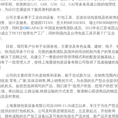
分钟车程。依靠附近G15、G60、G50、G2、G42等多条高速公路的地理优
势，为出行交通提供了极其便利的条件。
公司主要从事于工业自动设备、打包工具、后道自动包装线及耗材类
销售、设计及服务。是德国TITAN、意大利MESSERSI、瑞士FROMM的中
区代理，同时是
OR
GAPACK 中国蓝色销售团队成员。2012年在江苏省昆
市成立了PET打包带生产工厂，同时和国内及台湾包装工具开展了广泛合
作。
目前，我司客户分布于全国各地，主要涉及有色金属、建材、电子、
铁、快消品等多个行业，完善的服务团队及国外的培训机制为客户的售后
务解决了后顾之忧。在建立了一整套的经营管理模式和的配套设施基础上
拥有了一批管理人才，使得上海翼德包装设备有限公司取得了迅速稳健的
展
公司的主要经营方向是销售和采购，敢于尝试新方法，在销售范围内
用批发;零售;;厂家;实体店销售;网上销售的方式，为全国的生产型企业提供
包机机头。如若您选择我司的产品，我们基于“急用户所急，想用户所想”
立场，将以陆运;公路运输;铁路运输的方式发货，敬请耐心跟进商品的物流
信息及时查收。
上海翼德包装设备有限公司自2009-11-26成立以来，专注于为生产型
业提供好的打包机机头。公司及时跟进潮流动态，立足新起点，开创新局
面。拥有成熟的生产加工设备以及可靠的包装生产流水线，新产品开发周