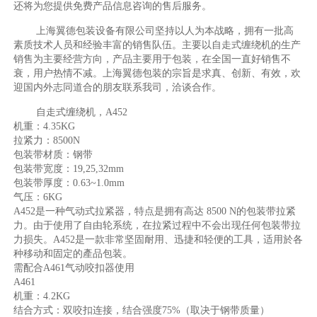
还将为您提供免费产品信息咨询的售后服务。
上海翼德包装设备有限公司坚持以人为本战略，拥有一批高
素质技术人员和经验丰富的销售队伍。主要以自走式缠绕机的生产
销售为主要经营方向，产品主要用于包装，在全国一直好销售不
衰，用户热情不减。上海翼德包装的宗旨是求真、创新、有效，欢
迎国内外志同道合的朋友联系我司，洽谈合作。
自走式缠绕机，A452
机重：4.35KG
拉紧力：8500N
包装带材质：钢带
包装带宽度：19,25,32mm
包装带厚度：0.63~1.0mm
气压：6KG
A452是一种气动式拉紧器，特点是拥有高达 8500 N的包装带拉紧
力。由于使用了自由轮系统，在拉紧过程中不会出现任何包装带拉
力损失。A452是一款非常坚固耐用、迅捷和轻便的工具，适用於各
种移动和固定的產品包装。
需配合A461气动咬扣器使用
A461
机重：4.2KG
结合方式：双咬扣连接，结合强度75%（取决于钢带质量）