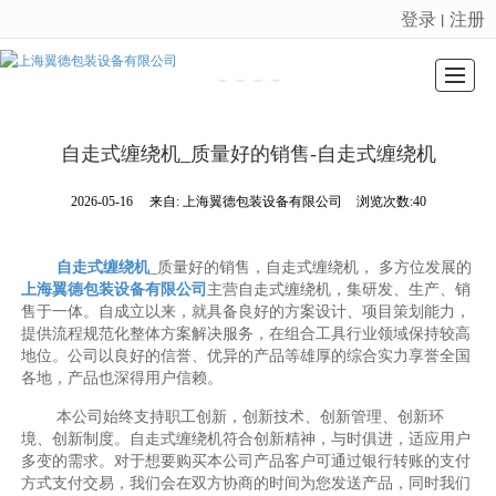
登录
注册
丨
很遗憾，因您的浏览器版本过低导致无法获得最佳浏览体验，推荐下载安装谷歌浏览器！
公司介绍
新闻动态
产品展示
推荐产品
留言反馈
服务项目
招聘
联系我们
自走式缠绕机_质量好的销售-自走式缠绕机
2026-05-16
来自:
上海翼德包装设备有限公司
浏览次数:40
自走式缠绕机
_质量好的销售，自走式缠绕机， 多方位发展的
上海翼德包装设备有限公司
主营自走式缠绕机，集研发、生产、销
售于一体。自成立以来，就具备良好的方案设计、项目策划能力，
提供流程规范化整体方案解决服务，在组合工具行业领域保持较高
地位。公司以良好的信誉、优异的产品等雄厚的综合实力享誉全国
各地，产品也深得用户信赖。
本公司始终支持职工创新，创新技术、创新管理、创新环
境、创新制度。自走式缠绕机符合创新精神，与时俱进，适应用户
多变的需求。对于想要购买本公司产品客户可通过银行转账的支付
方式支付交易，我们会在双方协商的时间为您发送产品，同时我们