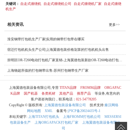
关键词：
自走式缠绕机
自走式缠绕机公司
自走式缠绕机厂家
自走式缠绕
机生产
相关资讯
更多>>
淮安钢带打包机生产厂家|实用的钢带打包带在哪买
宿迁打包机机头生产公司|上海翼德包装价格划算的打包机机头出售
崇明区OR-T260电动打包机厂家直销-上海翼德包装新款OR-T260电动打包机出售
上海物超所值的打包钢带出售-苏州打包钢带生产厂家
上海翼德包装设备有限公司,专营
TITAN品牌
FROMM品牌
ORGAPAC
K品牌
国产机器
各类耗材
其他产品
推荐产品
等业务,有意向的
客户请咨询我们，联系电话：
021-54778205
CopyRight © 版权所有:
上海翼德包装设备有限公司
技术支持:
秦汉网络
网站地图
XML
备案号:
沪ICP备20024435号-1
本站关键字:
上海TITAN打包机头
上海FROMM打包机公司
MESSERSI
包装设备生产
上海ORGAPACK打包机厂家
上海翼德包装设备有限公
司