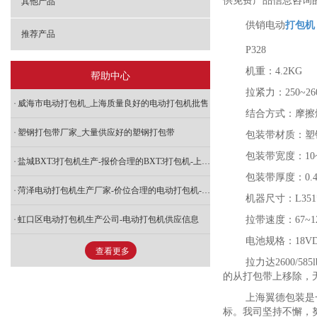
供免费产品信息咨询
其他产品
供销电动
打包机
推荐产品
P328
机重：4.2KG
帮助中心
拉紧力：250~26
威海市电动打包机_上海质量良好的电动打包机批售
结合方式：摩擦
塑钢打包带厂家_大量供应好的塑钢打包带
包装带材质：塑
包装带宽度：10~
盐城BXT3打包机生产-报价合理的BXT3打包机-上海翼德包装倾力推荐
包装带厚度：0.4~
菏泽电动打包机生产厂家-价位合理的电动打包机-上海翼德包装倾力推荐
机器尺寸：L351*
虹口区电动打包机生产公司-电动打包机供应信息
拉带速度：67~12
电池规格：18VDC
查看更多
拉力达2600
的从打包带上移除，
上海翼德包装是一
标。我司坚持不懈，