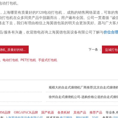
8电动打包机。
，上海哪里有质量好的P328电动打包机， 成熟的销售网络渠道，可靠
电动打包机在众多同类产品中脱颖而出，用户遍布全国。公司一贯遵循 “诚
路走下去，我们有理由相信上海翼德包装的明天会更加美好。愿与广大客
品/服务有兴趣，欢迎致电咨询上海翼德包装设备有限公司了解与
价位合
下一条 ：
机_质量好的销...
盐城打包钢
机
电动打包机
PET打包机
手提式打包机
规模大的自走式缠绕机厂商推荐|北京自走式缠绕
徐州自走式缠绕机公司-选购价格公道的自走式缠
MM品牌
ORGAPACK品牌
国产机器
各类耗材
其他产品
推荐产品
等业务,
所有:
上海翼德包装设备有限公司
技术支持:
秦汉网络
网站地图
XML
备案号:
沪I