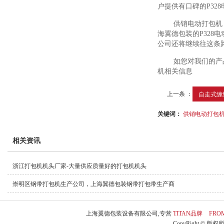
户提供有口碑的P32
供销电动打包机
海翼德包装的P328
公司还将继续往这条
如您对我们的产
机相关信息
上一条 ：
自走式缠绕
关键词：
供销电动打包
相关资讯
浙江打包机机头厂家-大量供应质量好的打包机机头
崇明区钢带打包机生产公司，上海翼德包装钢带打包带生产商
上海翼德包装设备有限公司,专营
TITAN品牌
FRO
CopyRight © 版权