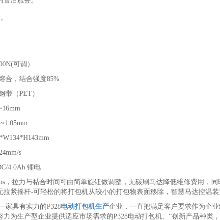
的售后服务。
，
00N(可调）
熔合，结合强度85%
钢带（PET）
16mm
1.05mm
W134*H143mm
4mm/s
/4.0Ah 锂电
/585lbs，拉力与黏合时间可由简单旋钮做调整，无碳刷马达降低维修费用
无拉紧摇杆-可轻松的将打包机从较小的打包物表面移除，智慧马达控温
家具有实力的P328
电动打包机生产
企业，一直把满足客户要求作为企业
努力为生产型企业提供适应市场需求的P328电动打包机。“创新产品种类