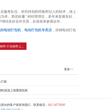
的售后服务队伍，依托特别的经验和过人的技术，使上
信为本、质优价廉” 的经营理念，多年来发展良好，
户缔结良好合作关系，欢迎前来参观合作。
理的电动打包机
，
电动打包机专卖店
，供销电动打包
带-打包钢带上...
更多>>
机订做
绕机就选上海翼德包装
有意向的客户请咨询我们，联系电话：
021-54778205
CP备20024435号-1