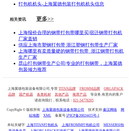
打包机机头-上海翼德包装打包机机头信息
更多>>
相关资讯
上海报价合理的钢带打包带哪里买|宿迁钢带打包机
厂家直销
供应上海市塑钢打包带 浙江塑钢打包带生产厂家
上海哪里有卖质量硬的钢带打包带_浙江钢带打包机
生产厂家
昆山打包钢带生产公司|专业的打包钢带，上海翼德
包装倾力推荐
上海翼德包装设备有限公司,专营
TITAN品牌
FROMM品牌
ORGAPACK
品牌
国产机器
各类耗材
其他产品
推荐产品
等业务,有意向的客户
请咨询我们，联系电话：
021-54778205
CopyRight © 版权所有:
上海翼德包装设备有限公司
技术支持:
秦汉网络
网
站地图
XML
备案号:
沪ICP备20024435号-1
本站关键字:
上海TITAN打包机头
上海FROMM打包机公司
MESSERSI包
装设备生产
上海ORGAPACK打包机厂家
上海翼德包装设备有限公司