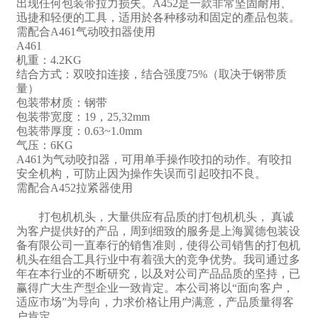
出现任何包装带拉力损失。A452是一款非常坚固耐用、
迅捷和轻便的工具，适用於各种移动和固定的產品包装。
需配合A461气动咬扣器使用
A461
机重：4.2KG
结合方式：双咬扣连接，结合强度75%（取决于钢带质
量）
包装带材质：钢带
包装带宽度：19，25,32mm
包装带厚度：0.63~1.0mm
气压：6KG
A461为气动咬扣器，可用单手操作咬扣的动作。有咬扣
安全机构，可防止因为操作失误而引起咬扣不良。
需配合A452拉紧器使用
打包机机头，大量供应有品质的|打包机机头， 真诚
为客户提供好的产品，周到细致的服务是上海翼德包装设
备有限公司一直奉行的销售准则，使得公司销售的打包机
机头在组合工具行业中有着强大的竞争优势。我司通过多
年在本行业的不断研究，以及对公司产品品质的坚持，已
赢得广大生产型企业一致肯定。本公司将以“面向客户，
适应市场”为导向，力求价格让用户满意，产品质量得客
户肯定。