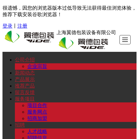
很遗憾，因您的浏览器版本过低导致无法获得最佳浏览体验，
推荐下载安装谷歌浏览器！
登录
丨
注册
上海翼德包装设备有限公司
公司介绍
公
新
产
推
留
服
招
联
企业宗旨
新闻动态
司
闻
品
荐
言
务
聘
系
产品展示
推荐产品
留言反馈
介
动
展
产
反
项
我
服务项目
项目合作
绍
态
示
品
馈
目
们
服务网点
招商加盟
招聘
人才战略
招聘信息